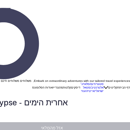
Embark on extraordinary adventures with our tailored travel experiences, משלוחים משלוחים חינם ברכישה מעל 299 ש"ח בהזנת קוד קופון "VINYL "
סטונר/דום/סלאדג׳
דף הבית
תקליטים
אלטרנטיב/מטאל
דיסקים
קלטות
מרצנדייז
אודות הסלומונס
ישראלי/אייטיז/ועוד
אחרית הימים - Apocalypse
אזל מהמלאי