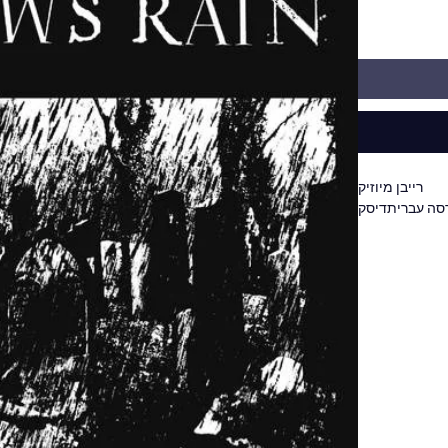
רייבן מיוזיק
סה עברית
דיסק