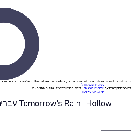
Embark on extraordinary adventures with our tailored travel experiences, משלוחים משלוחים חינם ברכישה מעל 299 ש"ח בהזנת קוד קופון "VINYL "
סטונר/דום/סלאדג׳
דף הבית
תקליטים
אלטרנטיב/מטאל
דיסקים
קלטות
מרצנדייז
אודות הסלומונס
ישראלי/אייטיז/ועוד
Tomorrow's Rain - Hollow עברית(דיסק)