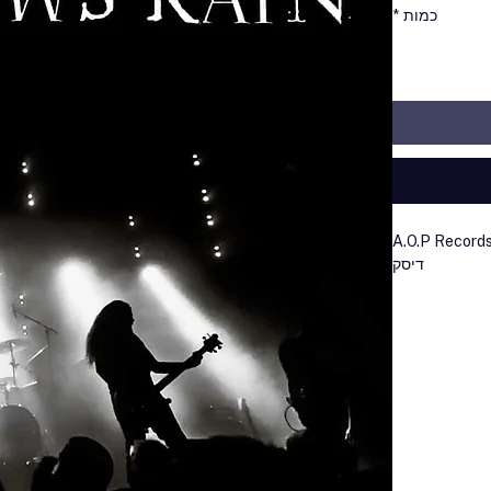
כמות
*
A.O.P Record
דיסק