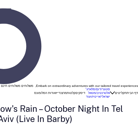
Embark on extraordinary adventures with our tailored travel experiences, משלוחים משלוחים חינם ברכישה מעל 299 ש"ח בהזנת קוד קופון "VINYL "
סטונר/דום/סלאדג׳
דף הבית
תקליטים
אלטרנטיב/מטאל
דיסקים
קלטות
מרצנדייז
אודות הסלומונס
ישראלי/אייטיז/ועוד
ow's Rain – October Night In Tel
Aviv (Live In Barby) ‏(דיסק)