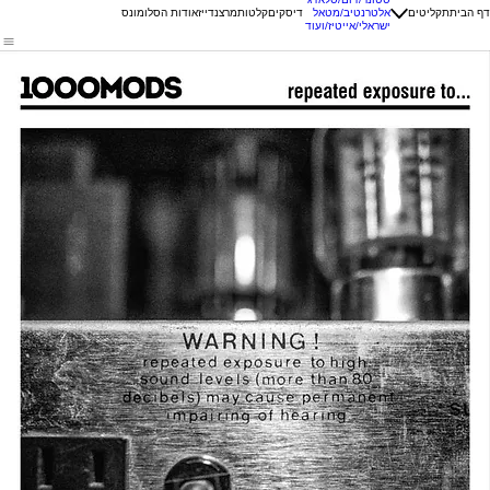
דף הבית
תקליטים
אלטרנטיב/מטאל
דיסקים
קלטות
מרצנדייז
אודות הסלומונס
ישראלי/אייטיז/ועוד