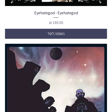
Eyehategod - Eyehategod
מחיר
הוספה לסל