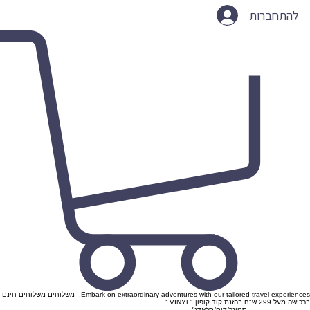
להתחברות
Embark on extraordinary adventures with our tailored travel experiences, משלוחים משלוחים חינם
ברכישה מעל 299 ש"ח בהזנת קוד קופון "VINYL "
סטונר/דום/סלאדג׳