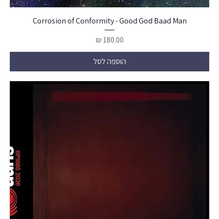
Corrosion of Conformity - Good God Baad Man
מחיר
הוספה לסל