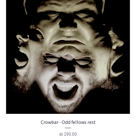
Crowbar - Odd fellows rest
מחיר