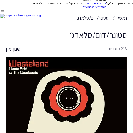
דף הבית
תקליטים
אלטרנטיב/מטאל
דיסקים
קלטות
מרצנדייז
אודות הסלומונס
ישראלי/אייטיז/ועוד
ראשי
סטונר/דום/סלאדג׳
סטונר/דום/סלאדג׳
218 מוצרים
סינון ומיון