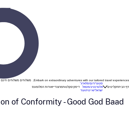
Embark on extraordinary adventures with our tailored travel experiences, משלוחים משלוחים חינם ברכישה מעל 299 ש"ח בהזנת קוד קופון "VINYL "
סטונר/דום/סלאדג׳
דף הבית
תקליטים
אלטרנטיב/מטאל
דיסקים
קלטות
מרצנדייז
אודות הסלומונס
ישראלי/אייטיז/ועוד
ion of Conformity - Good God Baad