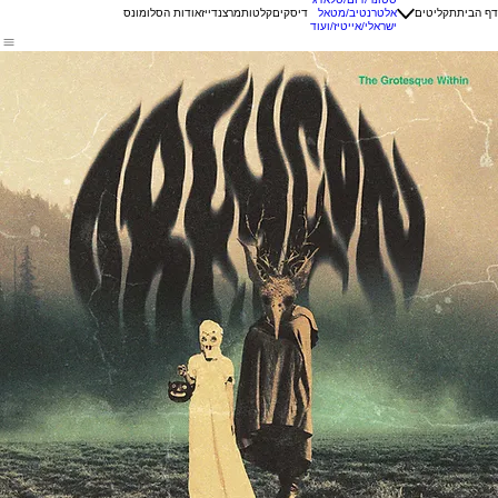
דף הבית
תקליטים
אלטרנטיב/מטאל
דיסקים
קלטות
מרצנדייז
אודות הסלומונס
ישראלי/אייטיז/ועוד