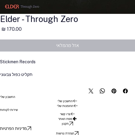
Elder - Through Zero
מ
אזל מהמלאי
Stickmen Records
תקליט כפול צבעוני
החשבון שלי
החשבון שלי
ההזמנות שלי
שירות לקוחות
צרו קשר
מפת האתר
תקנון
מדיניות הפרטיות
הצהרת נגישות