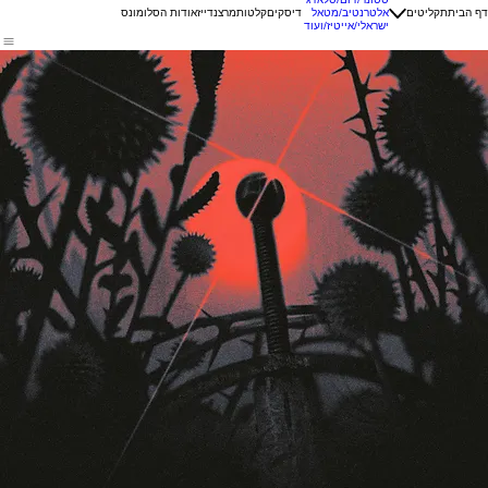
דף הבית
תקליטים
אלטרנטיב/מטאל
דיסקים
קלטות
מרצנדייז
אודות הסלומונס
ישראלי/אייטיז/ועוד