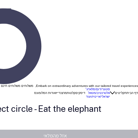
Embark on extraordinary adventures with our tailored travel experiences, משלוחים משלוחים חינם ברכישה מעל 299 ש"ח בהזנת קוד קופון "VINYL "
סטונר/דום/סלאדג׳
דף הבית
תקליטים
אלטרנטיב/מטאל
דיסקים
קלטות
מרצנדייז
אודות הסלומונס
ישראלי/אייטיז/ועוד
ct circle - Eat the elephant
אזל מהמלאי