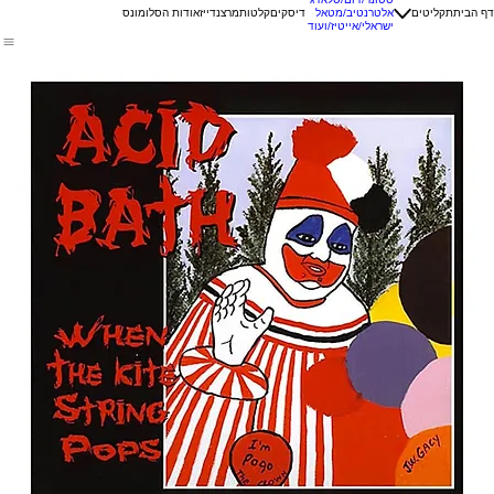
דף הבית
תקליטים
אלטרנטיב/מטאל
דיסקים
קלטות
מרצנדייז
אודות הסלומונס
ישראלי/אייטיז/ועוד