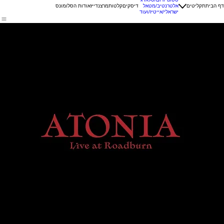
דף הבית
תקליטים
אלטרנטיב/מטאל
דיסקים
קלטות
מרצנדייז
אודות הסלומונס
ישראלי/אייטיז/ועוד