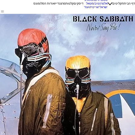
דף הבית
תקליטים
אלטרנטיב/מטאל
דיסקים
קלטות
מרצנדייז
אודות הסלומונס
ישראלי/אייטיז/ועוד