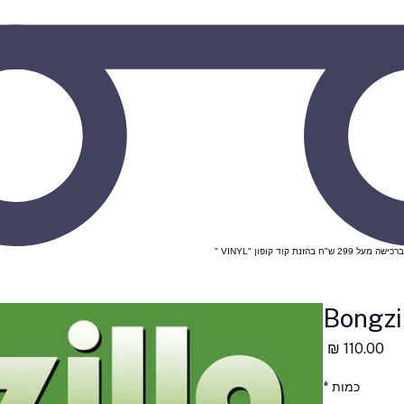
Bongzil
מחיר
כמות
*