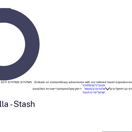
Embark on extraordinary adventures with our tailored travel experiences, משלוחים משלוחים חינם ברכישה מעל 299 ש"ח בהזנת קוד קופון "VINYL "
סטונר/דום/סלאדג׳
דף הבית
תקליטים
אלטרנטיב/מטאל
דיסקים
קלטות
מרצנדייז
אודות הסלומונס
ישראלי/אייטיז/ועוד
la - Stash