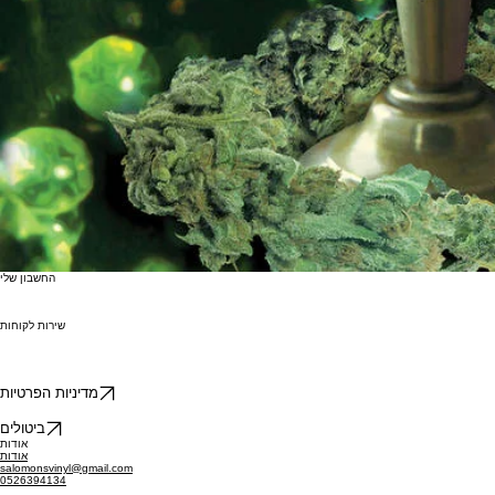
החשבון שלי
שירות לקוחות
מדיניות הפרטיות
ביטולים
אודות
אודות
salomonsvinyl@gmail.com
0526394134