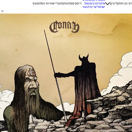
דף הבית
תקליטים
אלטרנטיב/מטאל
דיסקים
קלטות
מרצנדייז
אודות הסלומונס
ישראלי/אייטיז/ועוד