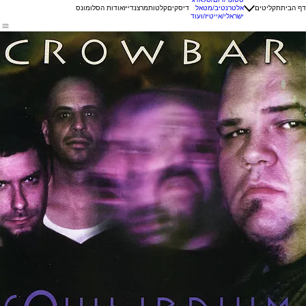
דף הבית
תקליטים
אלטרנטיב/מטאל
דיסקים
קלטות
מרצנדייז
אודות הסלומונס
ישראלי/אייטיז/ועוד