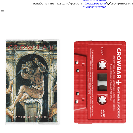
דף הבית
תקליטים
אלטרנטיב/מטאל
דיסקים
קלטות
מרצנדייז
אודות הסלומונס
ישראלי/אייטיז/ועוד