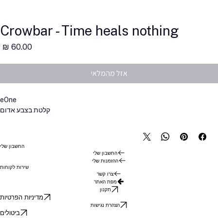
Crowbar - Time heals nothing
מ
אזל מהמלאי
eOne
קלטת בצבע אדום
החשבון שלי
החשבון שלי
ההזמנות שלי
שירות לקוחות
צרו קשר
מפת האתר
תקנון
מדיניות הפרטיות
הצהרת נגישות
ביטולים