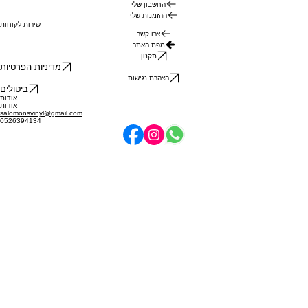
החשבון שלי
ההזמנות שלי
שירות לקוחות
צרו קשר
מפת האתר
תקנון
מדיניות הפרטיות
הצהרת נגישות
ביטולים
אודות
אודות
salomonsvinyl@gmail.com
0526394134