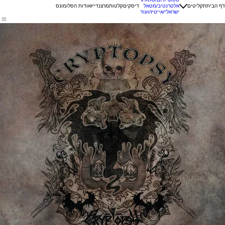
דף הבית
תקליטים
אלטרנטיב/מטאל
דיסקים
קלטות
מרצנדייז
אודות הסלומונס
ישראלי/אייטיז/ועוד