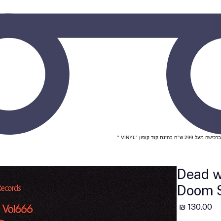
Dead w
Doom S
מחיר