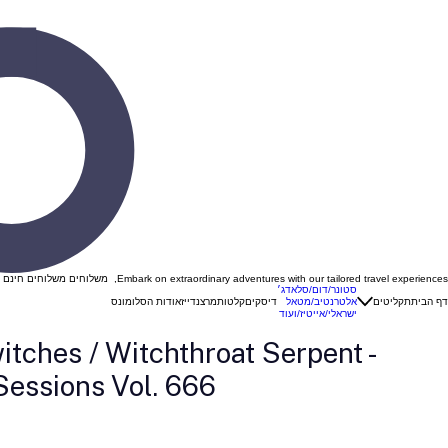
Embark on extraordinary adventures with our tailored travel experiences, משלוחים משלוחים חינם ברכישה מעל 299 ש"ח בהזנת קוד קופון "VINYL "
סטונר/דום/סלאדג׳
דף הבית
תקליטים
אלטרנטיב/מטאל
דיסקים
קלטות
מרצנדייז
אודות הסלומונס
ישראלי/אייטיז/ועוד
itches / Witchthroat Serpent -
essions Vol. 666