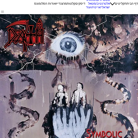
דף הבית
תקליטים
אלטרנטיב/מטאל
דיסקים
קלטות
מרצנדייז
אודות הסלומונס
ישראלי/אייטיז/ועוד