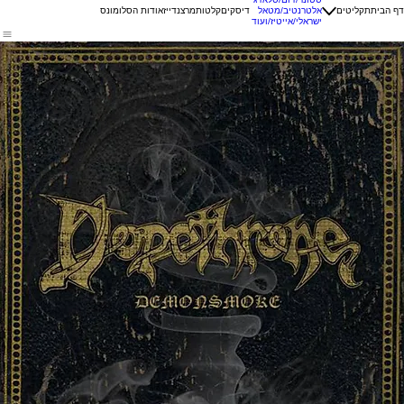
דף הבית
תקליטים
אלטרנטיב/מטאל
דיסקים
קלטות
מרצנדייז
אודות הסלומונס
ישראלי/אייטיז/ועוד