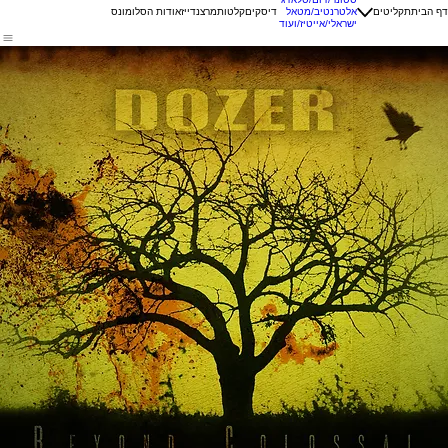
דף הבית
תקליטים
אלטרנטיב/מטאל
דיסקים
קלטות
מרצנדייז
אודות הסלומונס
ישראלי/אייטיז/ועוד