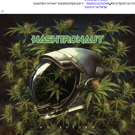
דף הבית
תקליטים
אלטרנטיב/מטאל
דיסקים
קלטות
מרצנדייז
אודות הסלומונס
ישראלי/אייטיז/ועוד