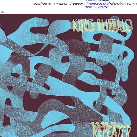
דף הבית
תקליטים
אלטרנטיב/מטאל
דיסקים
קלטות
מרצנדייז
אודות הסלומונס
ישראלי/אייטיז/ועוד