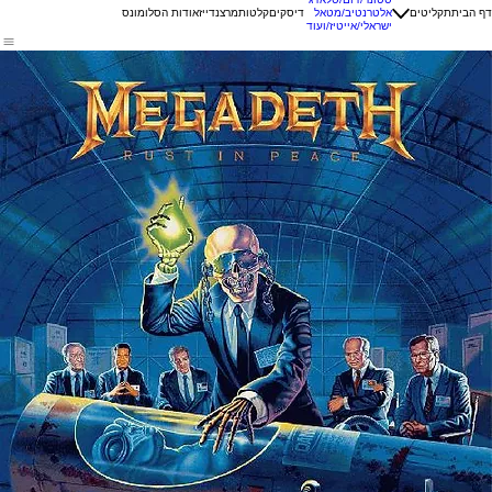
דף הבית
תקליטים
אלטרנטיב/מטאל
דיסקים
קלטות
מרצנדייז
אודות הסלומונס
ישראלי/אייטיז/ועוד