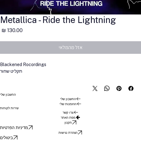
Metallica - Ride the Lightning
מ
אזל מהמלאי
Blackened Rocordings
תקליט שחור
החשבון שלי
החשבון שלי
ההזמנות שלי
שירות לקוחות
צרו קשר
מפת האתר
תקנון
מדיניות הפרטיות
הצהרת נגישות
ביטולים