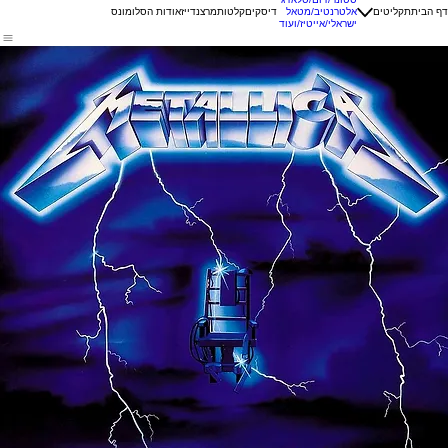
דף הבית
תקליטים
אלטרנטיב/מטאל
דיסקים
קלטות
מרצנדייז
אודות הסלומונס
ישראלי/אייטיז/ועוד