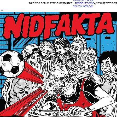
דף הבית
תקליטים
אלטרנטיב/מטאל
דיסקים
קלטות
מרצנדייז
אודות הסלומונס
ישראלי/אייטיז/ועוד