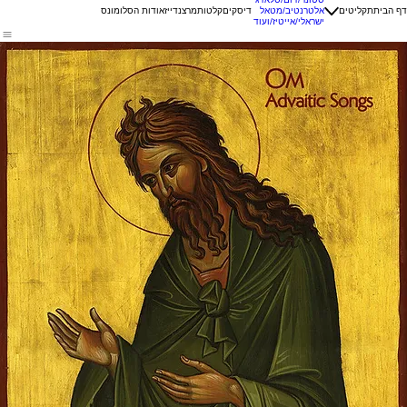
דף הבית
תקליטים
אלטרנטיב/מטאל
דיסקים
קלטות
מרצנדייז
אודות הסלומונס
ישראלי/אייטיז/ועוד