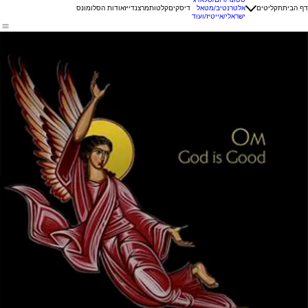
דף הבית
תקליטים
אלטרנטיב/מטאל
דיסקים
קלטות
מרצנדייז
אודות הסלומונס
ישראלי/אייטיז/ועוד