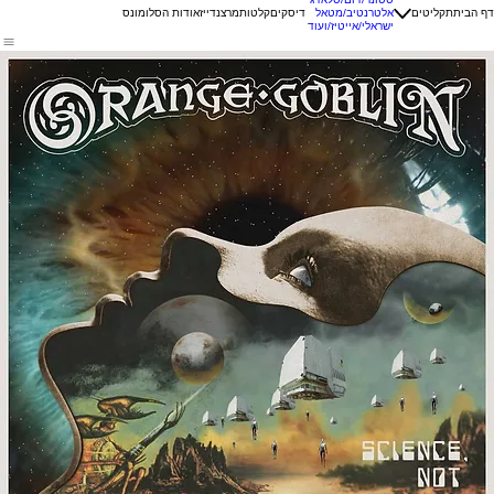
דף הבית
תקליטים
אלטרנטיב/מטאל
דיסקים
קלטות
מרצנדייז
אודות הסלומונס
ישראלי/אייטיז/ועוד