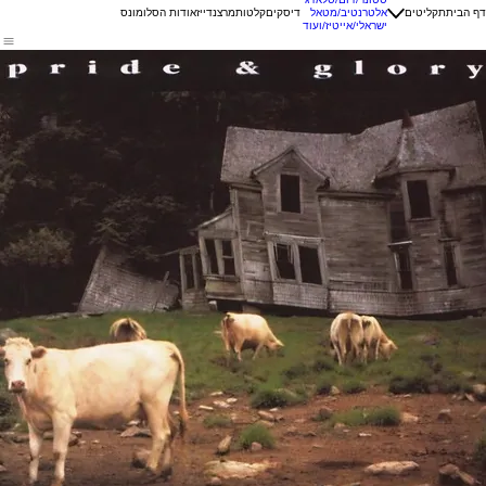
דף הבית
תקליטים
אלטרנטיב/מטאל
דיסקים
קלטות
מרצנדייז
אודות הסלומונס
ישראלי/אייטיז/ועוד