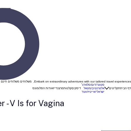
Embark on extraordinary adventures with our tailored travel experiences, משלוחים משלוחים חינם ברכישה מעל 299 ש"ח בהזנת קוד קופון "VINYL "
סטונר/דום/סלאדג׳
דף הבית
תקליטים
אלטרנטיב/מטאל
דיסקים
קלטות
מרצנדייז
אודות הסלומונס
ישראלי/אייטיז/ועוד
r - V Is for Vagina