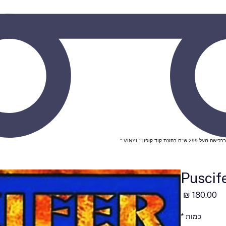
Puscife
מחיר
כמות
*