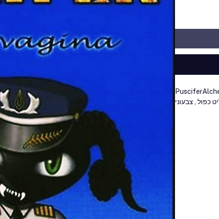
Puscifer
Alch
 כפול , צבעוני