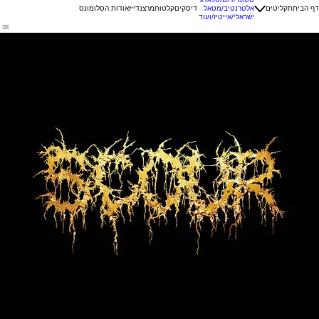
דף הבית
תקליטים
אלטרנטיב/מטאל
דיסקים
קלטות
מרצנדייז
אודות הסלומונס
ישראלי/אייטיז/ועוד