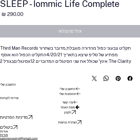
SLEEP - Iommic Life Complete
מ
אזל מהמלאי
תקליט צבעוני כפול מהדורה מוגבלת,
מדובר בשחרור 
Third Man Records
מפתיע של סליפ שיצא בתאריך 4/20/21
התקליט הכפול הוא אוסף 
סינגלים
בגודל 2x12 אינץ' שכולל את שני הסינגלים המדוברים The Clarity 
מ-2014 על גבי תקליט טורקיז 
ו -מLeagues Beneath מ-2018 על גבי תקליט 
כתום .
כל תקליט הוא 180 גרם, יש מוזיקה בצד A ותחריט של האמן דייב קלוק 
בצד B, בתוספת כל יצירות האמנות החדשות של קלוק על גבי עטיפת 
החשבון שלי
הגייטפולד.
החשבון שלי
ההזמנות שלי
שירות לקוחות
פריט חובה לכל חובבי Sleep !
צרו קשר
מפת האתר
תקנון
מדיניות הפרטיות
הצהרת נגישות
ביטולים
אודות
אודות
salomonsvinyl@gmail.com