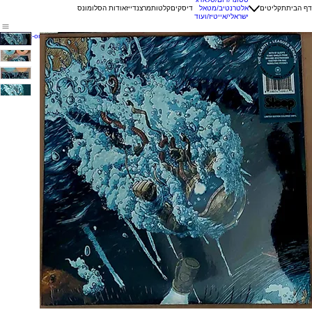
דף הבית
תקליטים
אלטרנטיב/מטאל
דיסקים
קלטות
מרצנדייז
אודות הסלומונס
ישראלי/אייטיז/ועוד