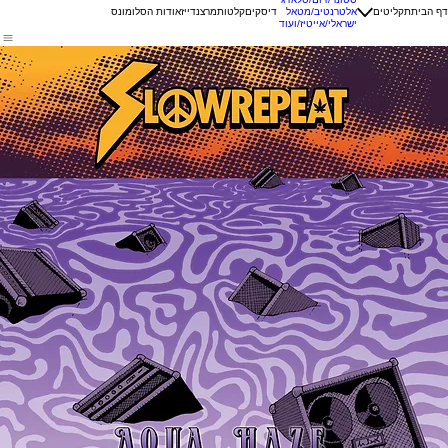
דף הבית
תקליטים
אלטרנטיב/מטאל
דיסקים
קלטות
מרצנדייז
אודות הסלומונס
ישראלי/אייטיז/ועוד