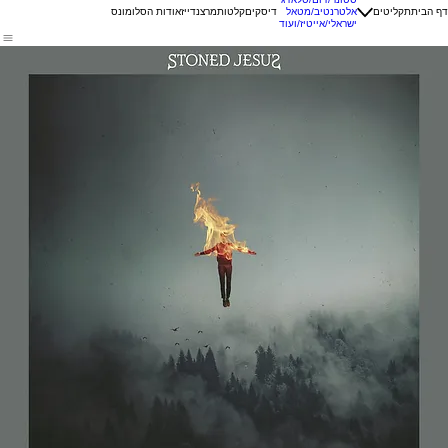
דף הבית
תקליטים
אלטרנטיב/מטאל
דיסקים
קלטות
מרצנדייז
אודות הסלומונס
ישראלי/אייטיז/ועוד