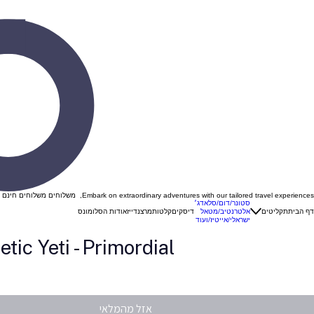
Embark on extraordinary adventures with our tailored travel experiences, משלוחים משלוחים חינם ברכישה מעל 299 ש"ח בהזנת קוד קופון "VINYL "
סטונר/דום/סלאדג׳
דף הבית
תקליטים
אלטרנטיב/מטאל
דיסקים
קלטות
מרצנדייז
אודות הסלומונס
ישראלי/אייטיז/ועוד
etic Yeti - Primordial
אזל מהמלאי