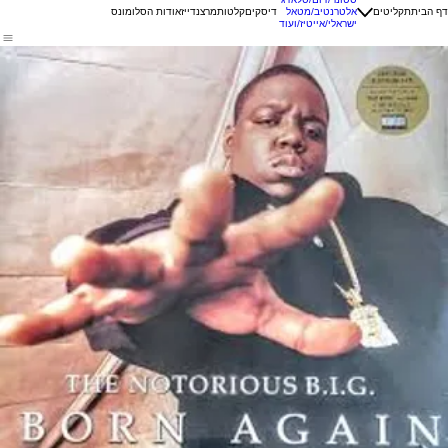
דף הבית
תקליטים
אלטרנטיב/מטאל
דיסקים
קלטות
מרצנדייז
אודות הסלומונס
ישראלי/אייטיז/ועוד