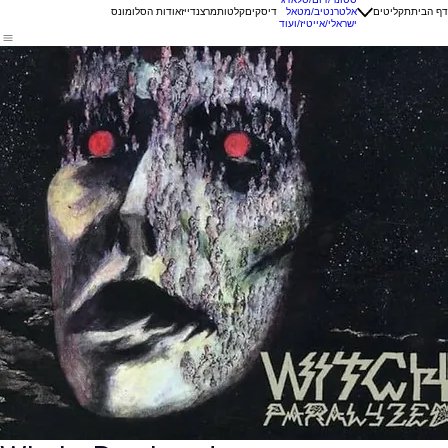
דף הבית
תקליטים
אלטרנטיב/מטאל
דיסקים
קלטות
מרצנדייז
אודות הסלומונס
ישראלי/אייטיז/ועוד