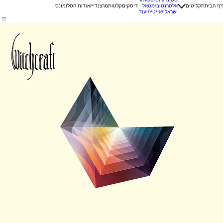
דף הבית
תקליטים
אלטרנטיב/מטאל
דיסקים
קלטות
מרצנדייז
אודות הסלומונס
ישראלי/אייטיז/ועוד